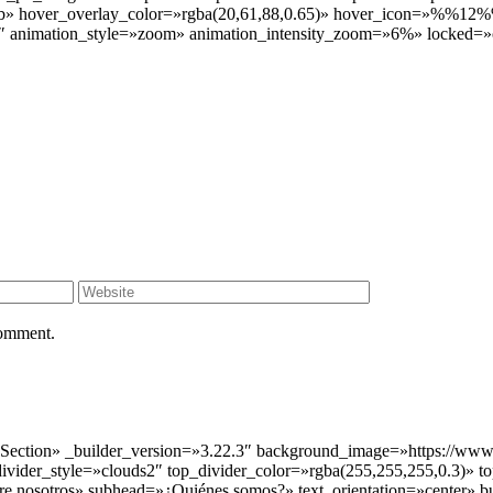
b» hover_overlay_color=»rgba(20,61,88,0.65)» hover_icon=»%%12%%»
.2″ animation_style=»zoom» animation_intensity_zoom=»6%» locked=»
comment.
 Section» _builder_version=»3.22.3″ background_image=»https://www
_divider_style=»clouds2″ top_divider_color=»rgba(255,255,255,0.3)» 
bre nosotros» subhead=»¿Quiénes somos?» text_orientation=»center» 