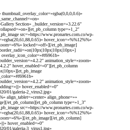
thumbnail_overlay_color=»rgba(0,0,0,0.6)»
to_same_channel=»on»
»Gallery Section» _builder_version=»3.22.6″
 collapsed=»on»][et_pb_column type=»1_2″
_pb_image src=»https://www.pronartes.com.co/wp-
lor=»rgba(20,61,88,0.65)» hover_icon=»%%12%%»
y_zoom=»6%» locked=»off»][/et_pb_image]
border_radii=»on|10px|10px|10px|10px»]
» overlay_icon_color=»#f6961b»
builder_version=»4.2.2″ animation_style=»zoom»
»4.2.2″ hover_enabled=»0″][et_pb_column
px|10px»][et_pb_image
n_color=»#f6961b»
builder_version=»4.2.2″ animation_style=»zoom»
dding=»|||» hover_enabled=»0″
20/01/galeria-2_virus2.jpg»
» align_tablet=»center» align_phone=»»
age][/et_pb_column][et_pb_column type=»1_3″
_pb_image src=»https://www.pronartes.com.co/wp-
lor=»rgba(20,61,88,0.65)» hover_icon=»%%12%%»
ty_zoom=»6%»][/et_pb_image][/et_pb_column]
|||» hover_enabled=»0″
20/01/galeria-3_virus1.jpg»