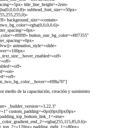
_spacing=»5px» title_line_height=»2em»
rgba(0,0,0,0.8)» subhead_font_size=»50px»
55,255,255,0)»
fff» background_size=»contain»
_two_bg_color=»rgba(0,0,0,0.6)»
tter_spacing=»0px»
_color=»#ffffff» button_one_bg_color=»#ff7355″
ter_spacing=»0px»
vw|||» animation_style=»slide»
hover=»100px»
_text_size__hover_enabled=»off»
=»off»
abled=»off»
ed=»on»
ed=»off»
on_two_bg_color__hover=»#ff8a70″]
por medio de la capacitación, creación y suministro
ure» _builder_version=»3.22.3″
th=»1″ custom_padding=»0px|0px|0px|0px»
 padding_top_bottom_link_1=»true»
_color_gradient_end_2=»rgba(255,115,85,0.6)»
ng_top_2=»120px» padding_right_1=»80px»