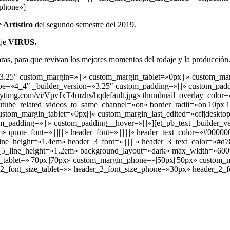
|phone»]
 Artístico
del segundo semestre del 2019.
aje
VIRUS.
ras, para que r
evivan los mejores momentos del rodaje y la producción
3.25″ custom_margin=»|||» custom_margin_tablet=»0px|||» custom_mar
pe=»4_4″ _builder_version=»3.25″ custom_padding=»|||» custom_padd
img.com/vi/VpvJxT4mzhs/hqdefault.jpg» thumbnail_overlay_color=»r
tube_related_videos_to_same_channel=»on» border_radii=»on|10px|1
ustom_margin_tablet=»0px|||» custom_margin_last_edited=»off|deskto
padding=»|||» custom_padding__hover=»|||»][et_pb_text _builder_vers
uote_font=»||||||||» header_font=»||||||||» header_text_color=»#000000
_height=»1.4em» header_3_font=»||||||||» header_3_text_color=»#d78
er_5_line_height=»1.2em» background_layout=»dark» max_width=»6
_tablet=»|70px||70px» custom_margin_phone=»|50px||50px» custom_ma
r_2_font_size_tablet=»» header_2_font_size_phone=»30px» header_2_f