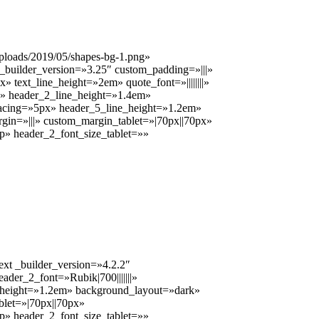
ploads/2019/05/shapes-bg-1.png»
_builder_version=»3.25″ custom_padding=»|||»
» text_line_height=»2em» quote_font=»||||||||»
px» header_2_line_height=»1.4em»
_spacing=»5px» header_5_line_height=»1.2em»
n=»|||» custom_margin_tablet=»|70px||70px»
p» header_2_font_size_tablet=»»
ext _builder_version=»4.2.2″
eader_2_font=»Rubik|700|||||||»
e_height=»1.2em» background_layout=»dark»
let=»|70px||70px»
p» header_2_font_size_tablet=»»