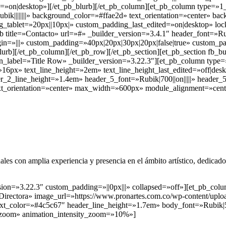
=»on|desktop»][/et_pb_blurb][/et_pb_column][et_pb_column type=»1_
ubik||||||||» background_color=»#ffae2d» text_orientation=»center» b
_tablet=»20px||10px|» custom_padding_last_edited=»on|desktop» loc
 title=»Contacto» url=»#» _builder_version=»3.4.1″ header_font=»Rub
in=»|||» custom_padding=»40px|20px|30px|20px|false|true» custom_pa
urb][/et_pb_column][/et_pb_row][/et_pb_section][et_pb_section fb_bu
n_label=»Title Row» _builder_version=»3.22.3″][et_pb_column type=
»16px» text_line_height=»2em» text_line_height_last_edited=»off|deskto
er_2_line_height=»1.4em» header_5_font=»Rubik|700||on|||||» header
xt_orientation=»center» max_width=»600px» module_alignment=»cent
con amplia experiencia y presencia en el ámbito artístico, dedicados 
sion=»3.22.3″ custom_padding=»||0px|||» collapsed=»off»][et_pb_col
ectora» image_url=»https://www.pronartes.com.co/wp-content/upload
_text_color=»#4c5c67″ header_line_height=»1.7em» body_font=»Rubik|5
»zoom» animation_intensity_zoom=»10%»]