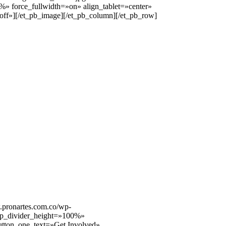
 force_fullwidth=»on» align_tablet=»center»
off»][/et_pb_image][/et_pb_column][/et_pb_row]
.pronartes.com.co/wp-
top_divider_height=»100%»
button_one_text=»Get Involved»