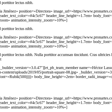
 porttitor lectus nibh.
iménez» position=»Directora» image_url=»https://www.pronartes.com
» header_text_color=»#4c5c67″ header_line_height=»1.7em» body_font=
»zoom» animation_intensity_zoom=»10%»]
 porttitor lectus nibh.
iménez» position=»Directora» image_url=»https://www.pronartes.com
» header_text_color=»#4c5c67″ header_line_height=»1.7em» body_font=
»zoom» animation_intensity_zoom=»10%»]
 porttitor lectus nibh. Nulla porttitor accumsan tincidunt. Cras ultricies
t
builder_version=»3.0.47″][et_pb_team_member name=»Héctor Lasso» 
content/uploads/2019/05/portrait-square-08.jpg» _builder_version=»3.5
ont=»Rubik|500|||||||» body_line_height=»2em» border_radii_image=
iménez» position=»Directora» image_url=»https://www.pronartes.com
» header_text_color=»#4c5c67″ header_line_height=»1.7em» body_font=
»zoom» animation_intensity_zoom=»10%»]