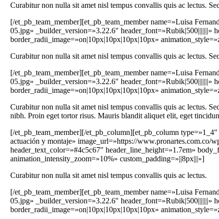
Curabitur non nulla sit amet nisl tempus convallis quis ac lectus. Sed
[/et_pb_team_member][et_pb_team_member name=»Luisa Fernanda J
05.jpg» _builder_version=»3.22.6″ header_font=»Rubik|500|||||||
border_radii_image=»on|10px|10px|10px|10px» animation_style=
Curabitur non nulla sit amet nisl tempus convallis quis ac lectus. Sed
[/et_pb_team_member][et_pb_team_member name=»Luisa Fernanda J
05.jpg» _builder_version=»3.22.6″ header_font=»Rubik|500|||||||
border_radii_image=»on|10px|10px|10px|10px» animation_style=
Curabitur non nulla sit amet nisl tempus convallis quis ac lectus. Sed
nibh. Proin eget tortor risus. Mauris blandit aliquet elit, eget tincidun
[/et_pb_team_member][/et_pb_column][et_pb_column type=»1_4″ _
actuación y montaje» image_url=»https://www.pronartes.com.co/wp-
header_text_color=»#4c5c67″ header_line_height=»1.7em» body_f
animation_intensity_zoom=»10%» custom_padding=»||8px|||»]
Curabitur non nulla sit amet nisl tempus convallis quis ac lectus.
[/et_pb_team_member][et_pb_team_member name=»Luisa Fernanda J
05.jpg» _builder_version=»3.22.6″ header_font=»Rubik|500|||||||
border_radii_image=»on|10px|10px|10px|10px» animation_style=