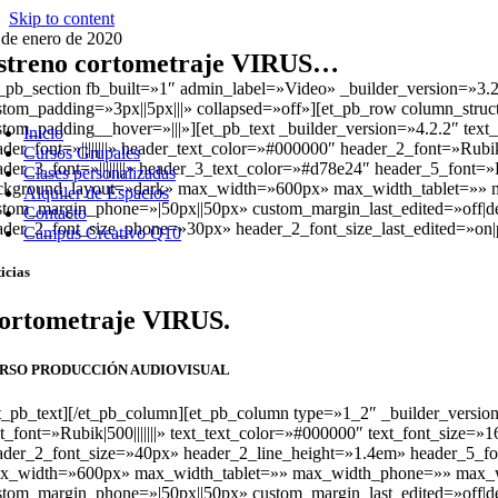
Skip to content
 de enero de 2020
streno cortometraje VIRUS…
t_pb_section fb_built=»1″ admin_label=»Video» _builder_version=»3
stom_padding=»3px||5px|||» collapsed=»off»][et_pb_row column_struc
stom_padding__hover=»|||»][et_pb_text _builder_version=»4.2.2″ text_f
Inicio
ader_font=»||||||||» header_text_color=»#000000″ header_2_font=»Rub
Cursos Grupales
ader_3_font=»||||||||» header_3_text_color=»#d78e24″ header_5_font=
Clases personalizadas
ckground_layout=»dark» max_width=»600px» max_width_tablet=»» ma
Alquiler de Espacios
stom_margin_phone=»|50px||50px» custom_margin_last_edited=»off|des
Contacto
ader_2_font_size_phone=»30px» header_2_font_size_last_edited=»on
Campus Creativo Q10
icias
ortometraje VIRUS.
RSO PRODUCCIÓN AUDIOVISUAL
et_pb_text][/et_pb_column][et_pb_column type=»1_2″ _builder_versio
xt_font=»Rubik|500|||||||» text_text_color=»#000000″ text_font_size=»16p
ader_2_font_size=»40px» header_2_line_height=»1.4em» header_5_fon
x_width=»600px» max_width_tablet=»» max_width_phone=»» max_wid
stom_margin_phone=»|50px||50px» custom_margin_last_edited=»off|des