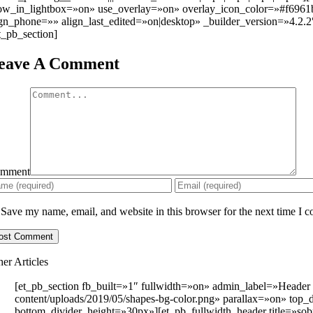
ow_in_lightbox=»on» use_overlay=»on» overlay_icon_color=»#f6961
ign_phone=»» align_last_edited=»on|desktop» _builder_version=»4.2
et_pb_section]
eave A Comment
mment
Save my name, email, and website in this browser for the next time I 
her Articles
[et_pb_section fb_built=»1″ fullwidth=»on» admin_label=»Header
content/uploads/2019/05/shapes-bg-color.png» parallax=»on» top
bottom_divider_height=»30px»][et_pb_fullwidth_header title=»so