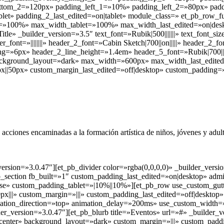
tom_2=»120px» padding_left_1=»10%» padding_left_2=»80px» paddi
ablet» padding_2_last_edited=»on|tablet» module_class=» et_pb_row_
h=»100%» max_width_tablet=»100%» max_width_last_edited=»on|des
tle» _builder_version=»3.5″ text_font=»Rubik|500|||||||» text_font_s
eader_font=»||||||||» header_2_font=»Cabin Sketch|700||on|||||» heade
ing=»6px» header_2_line_height=»1.4em» header_5_font=»Rubik|700||o
ackground_layout=»dark» max_width=»600px» max_width_last_edited
|50px» custom_margin_last_edited=»off|desktop» custom_padding=»0p
de acciones encaminadas a la formación artística de niños, jóvenes y ad
ersion=»3.0.47″][et_pb_divider color=»rgba(0,0,0,0)» _builder_vers
pb_section fb_built=»1″ custom_padding_last_edited=»on|desktop» adm
lse» custom_padding_tablet=»|10%||10%»][et_pb_row use_custom_gut
x|||» custom_margin=»|||» custom_padding_last_edited=»off|desktop» 
tion_direction=»top» animation_delay=»200ms» use_custom_width=
ersion=»3.0.47″][et_pb_blurb title=»Eventos» url=»#» _builder_vers
=»center» background_layout=»dark» custom_margin=»|||» custom_padd