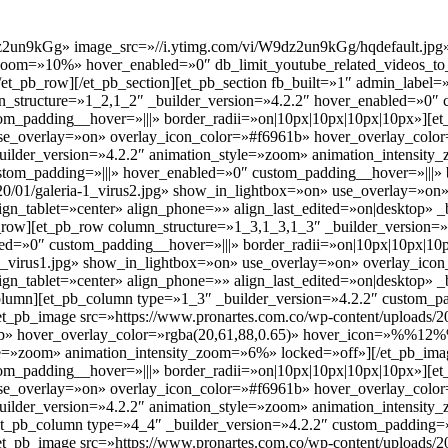
z2un9kGg» image_src=»//i.ytimg.com/vi/W9dz2un9kGg/hqdefault.jpg» 
y_zoom=»10%» hover_enabled=»0″ db_limit_youtube_related_videos_
et_pb_row][/et_pb_section][et_pb_section fb_built=»1″ admin_label=
n_structure=»1_2,1_2″ _builder_version=»4.2.2″ hover_enabled=»0″
tom_padding__hover=»|||» border_radii=»on|10px|10px|10px|10px»][et
» use_overlay=»on» overlay_icon_color=»#f6961b» hover_overlay_co
_builder_version=»4.2.2″ animation_style=»zoom» animation_intensit
stom_padding=»|||» hover_enabled=»0″ custom_padding__hover=»|||» 
020/01/galeria-1_virus2.jpg» show_in_lightbox=»on» use_overlay=»on
_tablet=»center» align_phone=»» align_last_edited=»on|desktop» _
_row][et_pb_row column_structure=»1_3,1_3,1_3″ _builder_version=
led=»0″ custom_padding__hover=»|||» border_radii=»on|10px|10px|10
a-2_virus1.jpg» show_in_lightbox=»on» use_overlay=»on» overlay_ico
_tablet=»center» align_phone=»» align_last_edited=»on|desktop» _
olumn][et_pb_column type=»1_3″ _builder_version=»4.2.2″ custom_pa
t_pb_image src=»https://www.pronartes.com.co/wp-content/uploads/20
b» hover_overlay_color=»rgba(20,61,88,0.65)» hover_icon=»%%12%%
tyle=»zoom» animation_intensity_zoom=»6%» locked=»off»][/et_pb_im
tom_padding__hover=»|||» border_radii=»on|10px|10px|10px|10px»][et
» use_overlay=»on» overlay_icon_color=»#f6961b» hover_overlay_co
_builder_version=»4.2.2″ animation_style=»zoom» animation_intensi
et_pb_column type=»4_4″ _builder_version=»4.2.2″ custom_padding=»
t_pb_image src=»https://www.pronartes.com.co/wp-content/uploads/20