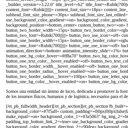
_builder_version=»3.22.6″ title_level=»h2″ title_font=»Rubik|700||o
content_font=»Rubik||||||||» content_font_size=»18px» content_li
subhead_font_size_phone=»30px» subhead_font_size_last_edited
use_background_color_gradient=»on» background_color_gradient_
background_position=»bottom_center» custom_button_two=»on» bu
button_two_border_width=»15px» button_two_border_color=»rgba
button_two_font=»Rubik|700|||||||» button_two_use_icon=»off» c
button_one_border_width=»15px» button_one_border_color=»rgba
button_one_font=»Rubik|700|||||||» button_one_use_icon=»off» ba
animation_direction=»bottom» animation_intensity_slide=»1%» 
button_one_bg_color_hover=»#ff8a70″ button_two_bg_color_hove
button_one_text_color__hover_enabled=»off» button_two_text_c
button_two_border_width__hover_enabled=»off» button_one_bord
button_one_border_radius__hover_enabled=»on» button_one_bor
button_two_border_radius__hover=»100px» button_one_letter_spa
button_one_bg_color__hover_enabled=»on» button_one_bg_color
Somos una entidad sin ánimo de lucro, dedicada a promover la formaci
de los insumos físicos, humanos y de logística, necesarios para el de
[/et_pb_fullwidth_header][/et_pb_section][et_pb_section fb_bui
background_color=»#7f5aff» custom_padding=»0|0px|0|0px|false|
make_equal=»on» background_color_1=»#3a5063″ bg_img_2=»https
padding_top_bottom_link_2=»true» use_background_color_gradien
background_color_gradient_direction_2=»90deg» background_co