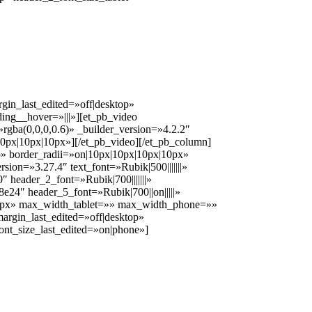
.
gin_last_edited=»off|desktop»
ing__hover=»|||»][et_pb_video
gba(0,0,0,0.6)» _builder_version=»4.2.2″
0px|10px|10px»][/et_pb_video][/et_pb_column]
p» border_radii=»on|10px|10px|10px|10px»
ion=»3.27.4″ text_font=»Rubik|500|||||||»
″ header_2_font=»Rubik|700|||||||»
e24″ header_5_font=»Rubik|700||on|||||»
00px» max_width_tablet=»» max_width_phone=»»
rgin_last_edited=»off|desktop»
ont_size_last_edited=»on|phone»]