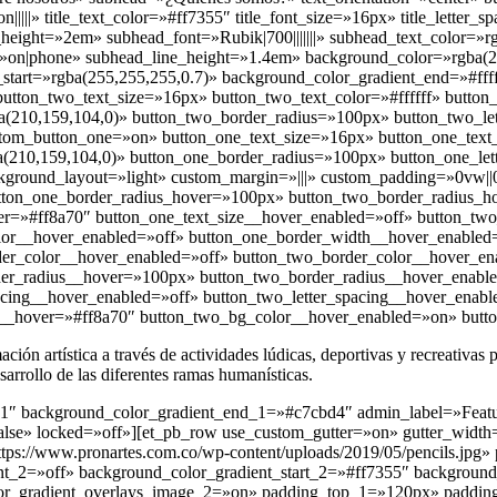
n|||||» title_text_color=»#ff7355″ title_font_size=»16px» title_letter
ne_height=»2em» subhead_font=»Rubik|700|||||||» subhead_text_color=»
=»on|phone» subhead_line_height=»1.4em» background_color=»rgba(2
start=»rgba(255,255,255,0.7)» background_color_gradient_end=»#fff
tton_two_text_size=»16px» button_two_text_color=»#ffffff» button
(210,159,104,0)» button_two_border_radius=»100px» button_two_le
ustom_button_one=»on» button_one_text_size=»16px» button_one_text
(210,159,104,0)» button_one_border_radius=»100px» button_one_let
ckground_layout=»light» custom_margin=»|||» custom_padding=»0vw||0
button_one_border_radius_hover=»100px» button_two_border_radius_
r=»#ff8a70″ button_one_text_size__hover_enabled=»off» button_two
olor__hover_enabled=»off» button_one_border_width__hover_enabled
er_color__hover_enabled=»off» button_two_border_color__hover_en
der_radius__hover=»100px» button_two_border_radius__hover_enabl
cing__hover_enabled=»off» button_two_letter_spacing__hover_enabl
__hover=»#ff8a70″ button_two_bg_color__hover_enabled=»on» butt
ón artística a través de actividades lúdicas, deportivas y recreativas 
sarrollo de las diferentes ramas humanísticas.
lt=»1″ background_color_gradient_end_1=»#c7cbd4″ admin_label=»Feat
false» locked=»off»][et_pb_row use_custom_gutter=»on» gutter_wid
://www.pronartes.com.co/wp-content/uploads/2019/05/pencils.jpg»
t_2=»off» background_color_gradient_start_2=»#ff7355″ background
lor_gradient_overlays_image_2=»on» padding_top_1=»120px» paddi