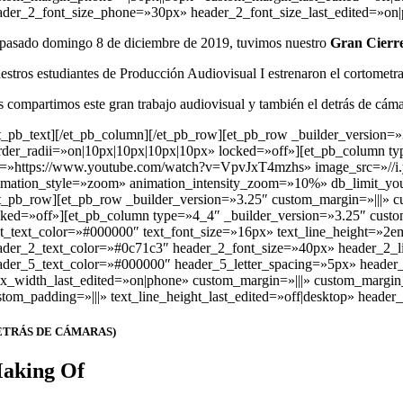
ader_2_font_size_phone=»30px» header_2_font_size_last_edited=»on
 pasado domingo 8 de diciembre de 2019, tuvimos nuestro
Gran Cierre
estros estudiantes de Producción Audiovisual I estrenaron el cortometr
s compartimos este gran trabajo audiovisual y también el detrás de cáma
et_pb_text][/et_pb_column][/et_pb_row][et_pb_row _builder_version=»
rder_radii=»on|10px|10px|10px|10px» locked=»off»][et_pb_column ty
c=»https://www.youtube.com/watch?v=VpvJxT4mzhs» image_src=»//i.yt
imation_style=»zoom» animation_intensity_zoom=»10%» db_limit_you
et_pb_row][et_pb_row _builder_version=»3.25″ custom_margin=»|||» c
cked=»off»][et_pb_column type=»4_4″ _builder_version=»3.25″ custom_
xt_text_color=»#000000″ text_font_size=»16px» text_line_height=»2em» q
ader_2_text_color=»#0c71c3″ header_2_font_size=»40px» header_2_line
ader_5_text_color=»#000000″ header_5_letter_spacing=»5px» head
x_width_last_edited=»on|phone» custom_margin=»|||» custom_margin
stom_padding=»|||» text_line_height_last_edited=»off|desktop» heade
ETRÁS DE CÁMARAS)
aking Of