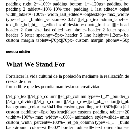
padding_right_2=»10%» padding_bottom_1=»120px» padding_bot
padding_2_tablet=»|10%||10%||true» padding_1_last_edited=»on|t
width_tablet=»100%» width_last_edited=»on|desktop» max_widt
type=»1_2″ _builder_version=»3.0.47″][et_pb_text admin_label=»Ti
text_line_height_last_edited=»off|desktop» quote_font=»||||||||» h
header_2_font_size_last_edited=»on|phone» header_2_letter_spac
header_5_letter_spacing=»5px» header_5_line_height=»1.2em» b
custom_margin_tablet=»|70px||70px» custom_margin_phone=»|50px|
nuestra misión
What We Stand For
Fortalecer la vida cultural de la población mediante la realización 
crezca de una
forma libre que les permita manifestar su creatividad.
[/et_pb_text][/et_pb_column][et_pb_column type=»1_2″ _builder_v
[/et_pb_divider][/et_pb_column][/et_pb_row][/et_pb_section][et_
background_color=»#5b41db» custom_padding=»0||0|50%|false|fa
custom_padding=»0px||0px||true|false» custom_padding_tablet=»20p
width=»100%» max_width=»100%» animation_style=»slide» anima
custom_width_percent=»100%»][et_pb_column type=»1_3″ _builder_v
background_color=»#ff9c02″ border_radii=»||||» text_orientation