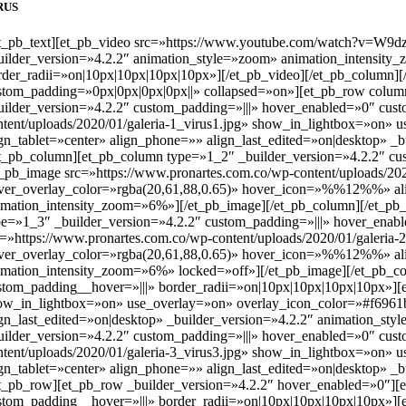
RUS
et_pb_text][et_pb_video src=»https://www.youtube.com/watch?v=W9d
uilder_version=»4.2.2″ animation_style=»zoom» animation_intensit
rder_radii=»on|10px|10px|10px|10px»][/et_pb_video][/et_pb_column][/
stom_padding=»0px|0px|0px|0px||» collapsed=»on»][et_pb_row colum
uilder_version=»4.2.2″ custom_padding=»|||» hover_enabled=»0″ cus
ntent/uploads/2020/01/galeria-1_virus1.jpg» show_in_lightbox=»on
ign_tablet=»center» align_phone=»» align_last_edited=»on|desktop» 
et_pb_column][et_pb_column type=»1_2″ _builder_version=»4.2.2″ cu
t_pb_image src=»https://www.pronartes.com.co/wp-content/uploads/2
ver_overlay_color=»rgba(20,61,88,0.65)» hover_icon=»%%12%%» align
imation_intensity_zoom=»6%»][/et_pb_image][/et_pb_column][/et_pb
pe=»1_3″ _builder_version=»4.2.2″ custom_padding=»|||» hover_enab
c=»https://www.pronartes.com.co/wp-content/uploads/2020/01/galeri
ver_overlay_color=»rgba(20,61,88,0.65)» hover_icon=»%%12%%» align
imation_intensity_zoom=»6%» locked=»off»][/et_pb_image][/et_pb_c
stom_padding__hover=»|||» border_radii=»on|10px|10px|10px|10px»][e
ow_in_lightbox=»on» use_overlay=»on» overlay_icon_color=»#f6961
ign_last_edited=»on|desktop» _builder_version=»4.2.2″ animation_s
uilder_version=»4.2.2″ custom_padding=»|||» hover_enabled=»0″ cus
ntent/uploads/2020/01/galeria-3_virus3.jpg» show_in_lightbox=»on
ign_tablet=»center» align_phone=»» align_last_edited=»on|desktop» 
et_pb_row][et_pb_row _builder_version=»4.2.2″ hover_enabled=»0″][
stom_padding__hover=»|||» border_radii=»on|10px|10px|10px|10px»][e