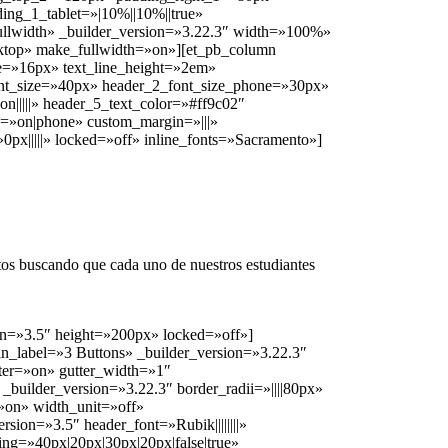
ng_1_tablet=»|10%||10%||true»
fullwidth» _builder_version=»3.22.3″ width=»100%»
ktop» make_fullwidth=»on»][et_pb_column
ize=»16px» text_line_height=»2em»
r_2_font_size=»40px» header_2_font_size_phone=»30px»
n|||||» header_5_text_color=»#ff9c02″
=»on|phone» custom_margin=»|||»
x|||||» locked=»off» inline_fonts=»Sacramento»]
ultos buscando que cada uno de nuestros estudiantes
ion=»3.5″ height=»200px» locked=»off»]
in_label=»3 Buttons» _builder_version=»3.22.3″
ter=»on» gutter_width=»1″
_builder_version=»3.22.3″ border_radii=»||||80px»
»on» width_unit=»off»
ion=»3.5″ header_font=»Rubik||||||||»
ing=»40px|20px|30px|20px|false|true»