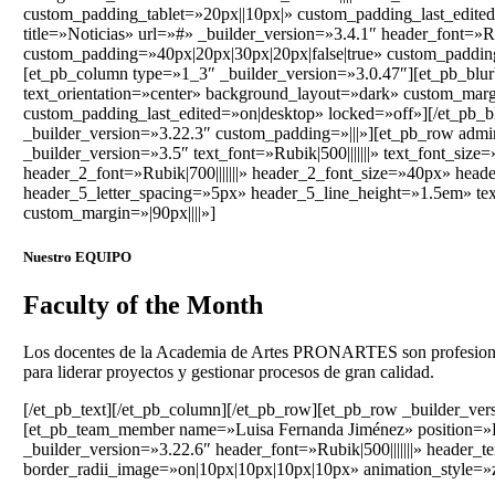
custom_padding_tablet=»20px||10px|» custom_padding_last_edited
title=»Noticias» url=»#» _builder_version=»3.4.1″ header_font=»R
custom_padding=»40px|20px|30px|20px|false|true» custom_padding
[et_pb_column type=»1_3″ _builder_version=»3.0.47″][et_pb_blurb
text_orientation=»center» background_layout=»dark» custom_marg
custom_padding_last_edited=»on|desktop» locked=»off»][/et_pb_bl
_builder_version=»3.22.3″ custom_padding=»|||»][et_pb_row admi
_builder_version=»3.5″ text_font=»Rubik|500|||||||» text_font_size=
header_2_font=»Rubik|700|||||||» header_2_font_size=»40px» head
header_5_letter_spacing=»5px» header_5_line_height=»1.5em» te
custom_margin=»|90px||||»]
Nuestro EQUIPO
Faculty of the Month
Los docentes de la Academia de Artes PRONARTES son profesionales 
para liderar proyectos y gestionar procesos de gran calidad.
[/et_pb_text][/et_pb_column][/et_pb_row][et_pb_row _builder_ver
[et_pb_team_member name=»Luisa Fernanda Jiménez» position=»Dir
_builder_version=»3.22.6″ header_font=»Rubik|500|||||||» header
border_radii_image=»on|10px|10px|10px|10px» animation_style=