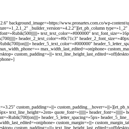
.22.6″ background_image=»https://www.pronartes.com.co/wp-content/u
ture=»1_2,1_2″ _builder_version=»4.2.2″][et_pb_column type=»1_2″ 
ont=»Rubik|500|||||||» text_text_color=»#000000″ text_font_size=»16px
ik|700|||||||» header_2_text_color=»#0c71c3″ header_2_font_size=»40
»Rubik|700||on|||||» header_5_text_color=»#000000″ header_5_letter
x_width_phone=»» max_width_last_edited=»on|phone» custom_margi
ktop» custom_padding=»|||» text_line_height_last_edited=»off|deskto
|phone»]
n=»3.25″ custom_padding=»|||» custom_padding__hover=»|||»][et_pb_t
x» text_line_height=»2em» quote_font=»||||||||» header_font=»||||||||» h
t=»Rubik|700||on|||||» header_5_letter_spacing=»5px» header_5_lin
th_last_edited=»on|phone» custom_margin=»|||» custom_margin_tab
ktop» custom_padding=»|||» text_line_height_last_edited=»off|deskto