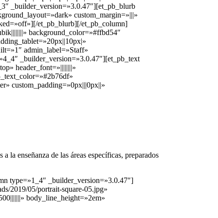
3″ _builder_version=»3.0.47″][et_pb_blurb
ackground_layout=»dark» custom_margin=»|||»
ked=»off»][/et_pb_blurb][/et_pb_column]
ik||||||||» background_color=»#ffbd54″
dding_tablet=»20px||10px|»
ilt=»1″ admin_label=»Staff»
»4_4″ _builder_version=»3.0.47″][et_pb_text
p» header_font=»||||||||»
_5_text_color=»#2b76df»
er» custom_padding=»0px|||0px||»
a la enseñanza de las áreas específicas, preparados
umn type=»1_4″ _builder_version=»3.0.47″]
s/2019/05/portrait-square-05.jpg»
00|||||||» body_line_height=»2em»