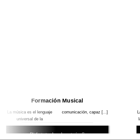
Formación Musical
La música es el lenguaje
comunicación, capaz [...]
L
universal de la
Disfruta tu clase de cortesía