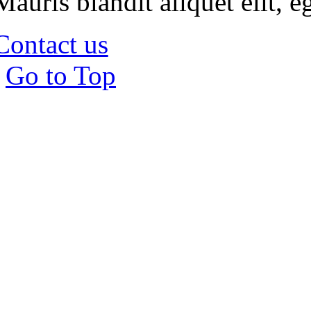
Mauris blandit aliquet elit, e
Contact us
Go to Top