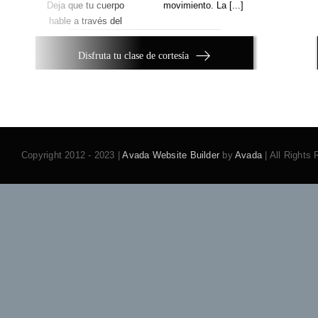
Deja que tu cuerpo
movimiento. La [...]
hable a través del
Disfruta tu clase de cortesía
Copyright 2012 - 2023 |
Avada Website Builder
by
Avada
| All Rights