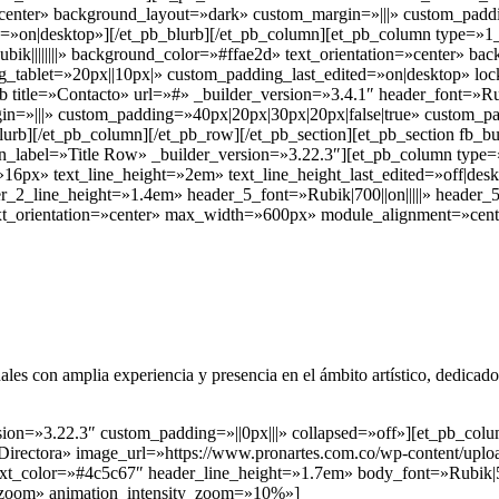
=»center» background_layout=»dark» custom_margin=»|||» custom_padd
=»on|desktop»][/et_pb_blurb][/et_pb_column][et_pb_column type=»1_
ubik||||||||» background_color=»#ffae2d» text_orientation=»center» b
_tablet=»20px||10px|» custom_padding_last_edited=»on|desktop» loc
 title=»Contacto» url=»#» _builder_version=»3.4.1″ header_font=»Rub
in=»|||» custom_padding=»40px|20px|30px|20px|false|true» custom_pa
urb][/et_pb_column][/et_pb_row][/et_pb_section][et_pb_section fb_bu
n_label=»Title Row» _builder_version=»3.22.3″][et_pb_column type=
»16px» text_line_height=»2em» text_line_height_last_edited=»off|deskto
er_2_line_height=»1.4em» header_5_font=»Rubik|700||on|||||» header
xt_orientation=»center» max_width=»600px» module_alignment=»cent
con amplia experiencia y presencia en el ámbito artístico, dedicados 
sion=»3.22.3″ custom_padding=»||0px|||» collapsed=»off»][et_pb_col
ectora» image_url=»https://www.pronartes.com.co/wp-content/upload
_text_color=»#4c5c67″ header_line_height=»1.7em» body_font=»Rubik|5
»zoom» animation_intensity_zoom=»10%»]