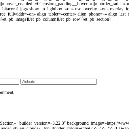
||» hover_enabled=»0″ custom_padding__hover=»|||» border_radii=»
-3_bitacora1.jpg» show_in_lightbox=»on» use_overlay=»on» overlay_
_fullwidth=»on» align_tablet=»center» align_phone=»» align_last_e
/et_pb_image][/et_pb_column][/et_pb_row][/et_pb_section]
comment.
 Section» _builder_version=»3.22.3″ background_image=»https://www
_divider_style=»clouds2″ top_divider_color=»rgba(255,255,255,0.3)» 