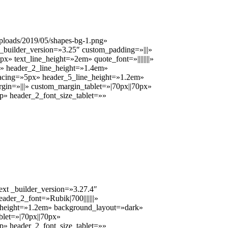
ploads/2019/05/shapes-bg-1.png»
_builder_version=»3.25″ custom_padding=»|||»
x» text_line_height=»2em» quote_font=»||||||||»
px» header_2_line_height=»1.4em»
_spacing=»5px» header_5_line_height=»1.2em»
n=»|||» custom_margin_tablet=»|70px||70px»
p» header_2_font_size_tablet=»»
ext _builder_version=»3.27.4″
eader_2_font=»Rubik|700|||||||»
e_height=»1.2em» background_layout=»dark»
let=»|70px||70px»
p» header_2_font_size_tablet=»»