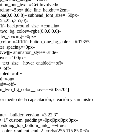
button_one_text=»Get Involved»
_spacing=»5px» title_line_height=»2em»
rgba(0,0,0,0.8)» subhead_font_size=»50px»
55,255,255,0)»
fff» background_size=»contain»
_two_bg_color=»rgba(0,0,0,0.6)»
tter_spacing=»0px»
_color=»#ffffff» button_one_bg_color=»#ff7355″
ter_spacing=»0px»
vw|||» animation_style=»slide»
hover=»100px»
_text_size__hover_enabled=»off»
=»off»
abled=»off»
ed=»on»
ed=»off»
on_two_bg_color__hover=»#ff8a70″]
por medio de la capacitación, creación y suministro
ure» _builder_version=»3.22.3″
th=»1″ custom_padding=»0px|0px|0px|0px»
 padding_top_bottom_link_1=»true»
_color_gradient_end_2=»rgba(255,115,85,0.6)»