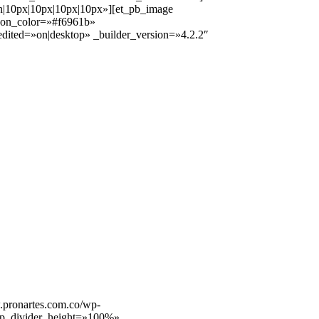
on|10px|10px|10px|10px»][et_pb_image
icon_color=»#f6961b»
dited=»on|desktop» _builder_version=»4.2.2″
.pronartes.com.co/wp-
top_divider_height=»100%»