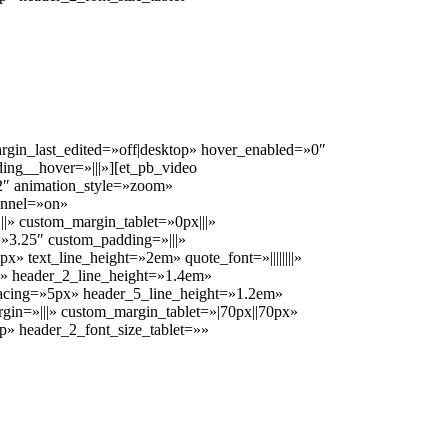
.
argin_last_edited=»off|desktop» hover_enabled=»0″
ing__hover=»|||»][et_pb_video
2″ animation_style=»zoom»
annel=»on»
|» custom_margin_tablet=»0px|||»
=»3.25″ custom_padding=»|||»
x» text_line_height=»2em» quote_font=»||||||||»
px» header_2_line_height=»1.4em»
_spacing=»5px» header_5_line_height=»1.2em»
n=»|||» custom_margin_tablet=»|70px||70px»
p» header_2_font_size_tablet=»»