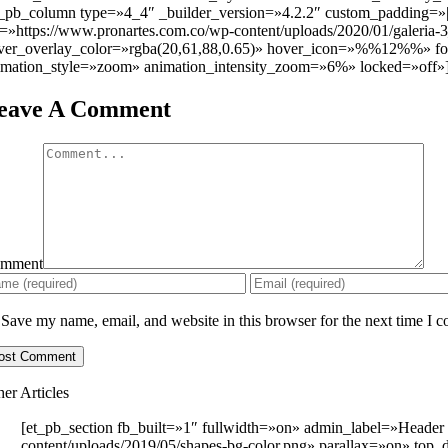
t_pb_column type=»4_4″ _builder_version=»4.2.2″ custom_padding=»|
c=»https://www.pronartes.com.co/wp-content/uploads/2020/01/galeria
ver_overlay_color=»rgba(20,61,88,0.65)» hover_icon=»%%12%%» force
imation_style=»zoom» animation_intensity_zoom=»6%» locked=»off»][
eave A Comment
mment
Save my name, email, and website in this browser for the next time I 
her Articles
[et_pb_section fb_built=»1″ fullwidth=»on» admin_label=»Header
content/uploads/2019/05/shapes-bg-color.png» parallax=»on» top