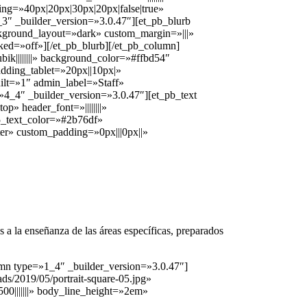
ing=»40px|20px|30px|20px|false|true»
3″ _builder_version=»3.0.47″][et_pb_blurb
ackground_layout=»dark» custom_margin=»|||»
ked=»off»][/et_pb_blurb][/et_pb_column]
ik||||||||» background_color=»#ffbd54″
dding_tablet=»20px||10px|»
ilt=»1″ admin_label=»Staff»
»4_4″ _builder_version=»3.0.47″][et_pb_text
p» header_font=»||||||||»
_5_text_color=»#2b76df»
er» custom_padding=»0px|||0px||»
a la enseñanza de las áreas específicas, preparados
umn type=»1_4″ _builder_version=»3.0.47″]
s/2019/05/portrait-square-05.jpg»
00|||||||» body_line_height=»2em»