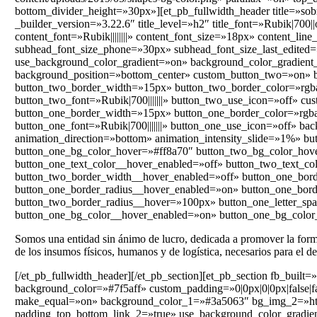
bottom_divider_height=»30px»][et_pb_fullwidth_header title=»so
_builder_version=»3.22.6″ title_level=»h2″ title_font=»Rubik|700||o
content_font=»Rubik||||||||» content_font_size=»18px» content_li
subhead_font_size_phone=»30px» subhead_font_size_last_edited
use_background_color_gradient=»on» background_color_gradient_
background_position=»bottom_center» custom_button_two=»on» bu
button_two_border_width=»15px» button_two_border_color=»rgba
button_two_font=»Rubik|700|||||||» button_two_use_icon=»off» c
button_one_border_width=»15px» button_one_border_color=»rgba
button_one_font=»Rubik|700|||||||» button_one_use_icon=»off» ba
animation_direction=»bottom» animation_intensity_slide=»1%» 
button_one_bg_color_hover=»#ff8a70″ button_two_bg_color_hove
button_one_text_color__hover_enabled=»off» button_two_text_c
button_two_border_width__hover_enabled=»off» button_one_bord
button_one_border_radius__hover_enabled=»on» button_one_bor
button_two_border_radius__hover=»100px» button_one_letter_spa
button_one_bg_color__hover_enabled=»on» button_one_bg_color
Somos una entidad sin ánimo de lucro, dedicada a promover la formaci
de los insumos físicos, humanos y de logística, necesarios para el de
[/et_pb_fullwidth_header][/et_pb_section][et_pb_section fb_bui
background_color=»#7f5aff» custom_padding=»0|0px|0|0px|false|
make_equal=»on» background_color_1=»#3a5063″ bg_img_2=»https
padding_top_bottom_link_2=»true» use_background_color_gradien