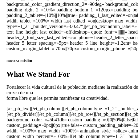
background_color_gradient_direction_2=»90deg» background_co
padding_right_2=»10%» padding_bottom_1=»120px» padding_bot
padding_2_tablet=»|10%||10%||true» padding_1_last_edited=»on|t
width_tablet=»100%» width_last_edited=»on|desktop» max_widt
type=»1_2″ _builder_version=»3.0.47″][et_pb_text admin_label=»Ti
text_line_height_last_edited=»off|desktop» quote_font=»||||||||» h
header_2_font_size_last_edited=»on|phone» header_2_letter_spac
header_5_letter_spacing=»5px» header_5_line_height=»1.2em» b
custom_margin_tablet=»|70px||70px» custom_margin_phone=»|50px|
nuestra misión
What We Stand For
Fortalecer la vida cultural de la población mediante la realización 
crezca de una
forma libre que les permita manifestar su creatividad.
[/et_pb_text][/et_pb_column][et_pb_column type=»1_2″ _builder_v
[/et_pb_divider][/et_pb_column][/et_pb_row][/et_pb_section][et_
background_color=»#5b41db» custom_padding=»0||0|50%|false|fa
custom_padding=»0px||0px||true|false» custom_padding_tablet=»20p
width=»100%» max_width=»100%» animation_style=»slide» anima
custom_width_percent=»100%»][et_pb_column type=»1_3″ _builder_v