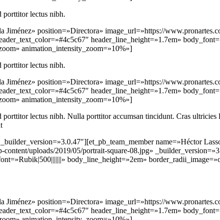
 porttitor lectus nibh.
iménez» position=»Directora» image_url=»https://www.pronartes.com
» header_text_color=»#4c5c67″ header_line_height=»1.7em» body_font=
»zoom» animation_intensity_zoom=»10%»]
 porttitor lectus nibh.
iménez» position=»Directora» image_url=»https://www.pronartes.com
» header_text_color=»#4c5c67″ header_line_height=»1.7em» body_font=
»zoom» animation_intensity_zoom=»10%»]
 porttitor lectus nibh. Nulla porttitor accumsan tincidunt. Cras ultricies
t
builder_version=»3.0.47″][et_pb_team_member name=»Héctor Lasso» 
content/uploads/2019/05/portrait-square-08.jpg» _builder_version=»3.5
ont=»Rubik|500|||||||» body_line_height=»2em» border_radii_image=
iménez» position=»Directora» image_url=»https://www.pronartes.com
» header_text_color=»#4c5c67″ header_line_height=»1.7em» body_font=
»zoom» animation_intensity_zoom=»10%»]