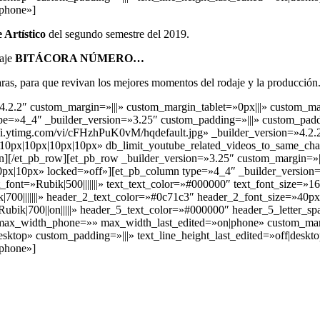
|phone»]
 Artístico
del segundo semestre del 2019.
raje
BITÁCORA NÚMERO…
ras, para que r
evivan los mejores momentos del rodaje y la producción
»4.2.2″ custom_margin=»|||» custom_margin_tablet=»0px|||» custom_m
pe=»4_4″ _builder_version=»3.25″ custom_padding=»|||» custom_padd
ytimg.com/vi/cFHzhPuK0vM/hqdefault.jpg» _builder_version=»4.2.
|10px|10px|10px|10px» db_limit_youtube_related_videos_to_same_ch
mn][/et_pb_row][et_pb_row _builder_version=»3.25″ custom_margin=»||
10px|10px» locked=»off»][et_pb_column type=»4_4″ _builder_version
font=»Rubik|500|||||||» text_text_color=»#000000″ text_font_size=»16p
ik|700|||||||» header_2_text_color=»#0c71c3″ header_2_font_size=»40
»Rubik|700||on|||||» header_5_text_color=»#000000″ header_5_letter
x_width_phone=»» max_width_last_edited=»on|phone» custom_margi
ktop» custom_padding=»|||» text_line_height_last_edited=»off|deskto
|phone»]