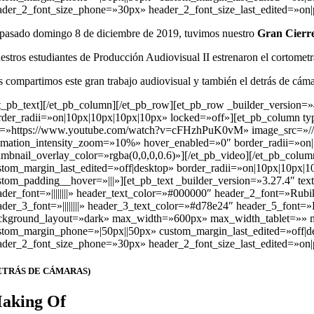
ader_2_font_size_phone=»30px» header_2_font_size_last_edited=»on
 pasado domingo 8 de diciembre de 2019, tuvimos nuestro
Gran Cierre
estros estudiantes de Producción Audiovisual II estrenaron el cortomet
s compartimos este gran trabajo audiovisual y también el detrás de cáma
et_pb_text][/et_pb_column][/et_pb_row][et_pb_row _builder_version=
rder_radii=»on|10px|10px|10px|10px» locked=»off»][et_pb_column ty
c=»https://www.youtube.com/watch?v=cFHzhPuK0vM» image_src=»//i.
imation_intensity_zoom=»10%» hover_enabled=»0″ border_radii=»on
umbnail_overlay_color=»rgba(0,0,0,0.6)»][/et_pb_video][/et_pb_colu
stom_margin_last_edited=»off|desktop» border_radii=»on|10px|10px|
stom_padding__hover=»|||»][et_pb_text _builder_version=»3.27.4″ text_
ader_font=»||||||||» header_text_color=»#000000″ header_2_font=»Rub
ader_3_font=»||||||||» header_3_text_color=»#d78e24″ header_5_font=
ckground_layout=»dark» max_width=»600px» max_width_tablet=»» ma
stom_margin_phone=»|50px||50px» custom_margin_last_edited=»off|des
ader_2_font_size_phone=»30px» header_2_font_size_last_edited=»on
ETRÁS DE CÁMARAS)
aking Of