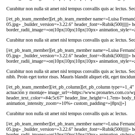
Curabitur non nulla sit amet nisl tempus convallis quis ac lectus. Sed
[/et_pb_team_member][et_pb_team_member name=»Luisa Fernanda J
05.jpg» _builder_version=»3.22.6″ header_font=»Rubik|500|||||||
border_radii_image=»on|10px|10px|10px|10px» animation_style=
Curabitur non nulla sit amet nisl tempus convallis quis ac lectus. Sed
[/et_pb_team_member][et_pb_team_member name=»Luisa Fernanda J
05.jpg» _builder_version=»3.22.6″ header_font=»Rubik|500|||||||
border_radii_image=»on|10px|10px|10px|10px» animation_style=
Curabitur non nulla sit amet nisl tempus convallis quis ac lectus. Sed
nibh. Proin eget tortor risus. Mauris blandit aliquet elit, eget tincidun
[/et_pb_team_member][/et_pb_column][et_pb_column type=»1_4″ _
actuación y montaje» image_url=»https://www.pronartes.com.co/wp-
header_text_color=»#4c5c67″ header_line_height=»1.7em» body_f
animation_intensity_zoom=»10%» custom_padding=»||8px|||»]
Curabitur non nulla sit amet nisl tempus convallis quis ac lectus.
[/et_pb_team_member][et_pb_team_member name=»Luisa Fernanda J
05.jpg» _builder_version=»3.22.6″ header_font=»Rubik|500|||||||
border_radii_image=»on|10px|10px|10px|10px» animation_style=