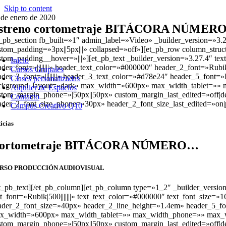
Skip to content
 de enero de 2020
streno cortometraje BITÁCORA NÚMER
t_pb_section fb_built=»1″ admin_label=»Video» _builder_version=»3
stom_padding=»3px||5px|||» collapsed=»off»][et_pb_row column_struc
stom_padding__hover=»|||»][et_pb_text _builder_version=»3.27.4″ text_
Inicio
ader_font=»||||||||» header_text_color=»#000000″ header_2_font=»Rub
Cursos Grupales
ader_3_font=»||||||||» header_3_text_color=»#d78e24″ header_5_font=
Clases personalizadas
ckground_layout=»dark» max_width=»600px» max_width_tablet=»» ma
Alquiler de Espacios
stom_margin_phone=»|50px||50px» custom_margin_last_edited=»off|des
Contacto
ader_2_font_size_phone=»30px» header_2_font_size_last_edited=»on
Campus Creativo Q10
icias
ortometraje BITÁCORA NÚMERO…
RSO PRODUCCIÓN AUDIOVISUAL
et_pb_text][/et_pb_column][et_pb_column type=»1_2″ _builder_versio
xt_font=»Rubik|500|||||||» text_text_color=»#000000″ text_font_size=»16p
ader_2_font_size=»40px» header_2_line_height=»1.4em» header_5_fon
x_width=»600px» max_width_tablet=»» max_width_phone=»» max_wid
stom_margin_phone=»|50px||50px» custom_margin_last_edited=»off|des