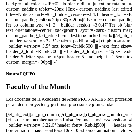
background_color=»#ff9c02″ border_radii=»||||» text_orientation
custom_padding_tablet=»20px||10px|» custom_padding_last_edited
title=»Noticias» url=»#» _builder_version=»3.4.1″ header_font=»R
custom_padding=»40px|20px|30px|20px|false|true» custom_padding
[et_pb_column type=»1_3″ _builder_version=»3.0.47″][et_pb_blurb
text_orientation=»center» background_layout=»dark» custom_marg
custom_padding_last_edited=»on|desktop» locked=»off»][/et_pb_bl
_builder_version=»3.22.3″ custom_padding=»|||»][et_pb_row admi
_builder_version=»3.5″ text_font=»Rubik|500|||||||» text_font_size=
header_2_font=»Rubik|700|||||||» header_2_font_size=»40px» head
header_5_letter_spacing=»5px» header_5_line_height=»1.5em» te
custom_margin=»|90px||||»]
Nuestro EQUIPO
Faculty of the Month
Los docentes de la Academia de Artes PRONARTES son profesionales 
para liderar proyectos y gestionar procesos de gran calidad.
[/et_pb_text][/et_pb_column][/et_pb_row][et_pb_row _builder_ver
[et_pb_team_member name=»Luisa Fernanda Jiménez» position=»Dir
_builder_version=»3.22.6″ header_font=»Rubik|500|||||||» header
border_radii_image=»on|10px|10px|10px|10px» animation_style=