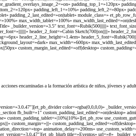
lor_gradient_overlays_image_2=»on» padding_top_1=»120px» paddi
tom_2=»120px» padding_left_1=»10%» padding_left_2=»80px» paddi
ablet» padding_2_last_edited=»on|tablet» module_class=» et_pb_row_
h=»100%» max_width_tablet=»100%» max_width_last_edited=»on|des
tle» _builder_version=»3.5″ text_font=»Rubik|500|||||||» text_font_s
eader_font=»||||||||» header_2_font=»Cabin Sketch|700||on|||||» heade
ing=»6px» header_2_line_height=»1.4em» header_5_font=»Rubik|700||o
ackground_layout=»dark» max_width=»600px» max_width_last_edited
|50px» custom_margin_last_edited=»off|desktop» custom_padding=»0p
de acciones encaminadas a la formación artística de niños, jóvenes y ad
ersion=»3.0.47″][et_pb_divider color=»rgba(0,0,0,0)» _builder_vers
pb_section fb_built=»1″ custom_padding_last_edited=»on|desktop» adm
lse» custom_padding_tablet=»|10%||10%»][et_pb_row use_custom_gut
x|||» custom_margin=»|||» custom_padding_last_edited=»off|desktop» 
tion_direction=»top» animation_delay=»200ms» use_custom_width=
ersion=»3.0.47″][et_pb_blurb title=»Eventos» url=»#» _builder_vers