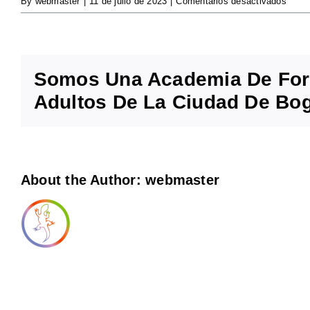
en
By
webmaster
|
11 de julio de 2023
|
Comentarios desactivados
Produ
audio
y
teatro
Somos Una Academia De Form
music
Adultos De La Ciudad De Bog
About the Author:
webmaster