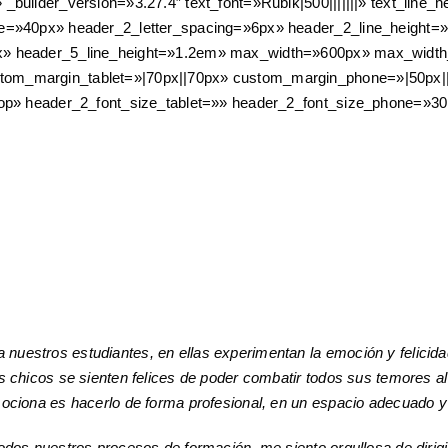
uilder_version=»3.27.4″ text_font=»Rubik|500|||||||» text_line_hei
ze=»40px» header_2_letter_spacing=»6px» header_2_line_height=»
5px» header_5_line_height=»1.2em» max_width=»600px» max_widt
tom_margin_tablet=»|70px||70px» custom_margin_phone=»|50px||
ktop» header_2_font_size_tablet=»» header_2_font_size_phone=»3
estros estudiantes, en ellas experimentan la emoción y felicidad
 chicos se sienten felices de poder combatir todos sus temores al 
ociona es hacerlo de forma profesional, en un espacio adecuado y 
dos nuestros procesos de formación, me siento orgullosa de dirig