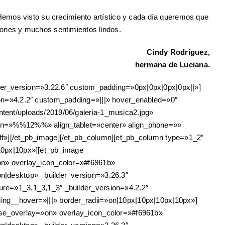
Hemos visto su crecimiento artístico y cada día queremos que
ones y muchos sentimientos lindos.
Cindy Rodríguez,
hermana de Luciana.
ilder_version=»3.22.6″ custom_padding=»0px|0px|0px|0px||»]
on=»4.2.2″ custom_padding=»|||» hover_enabled=»0″
tent/uploads/2019/06/galeria-1_musica2.jpg»
con=»%%12%%» align_tablet=»center» align_phone=»»
ff»][/et_pb_image][/et_pb_column][et_pb_column type=»1_2″
10px|10px»][et_pb_image
on» overlay_icon_color=»#f6961b»
n|desktop» _builder_version=»3.26.3″
re=»1_3,1_3,1_3″ _builder_version=»4.2.2″
ng__hover=»|||» border_radii=»on|10px|10px|10px|10px»]
use_overlay=»on» overlay_icon_color=»#f6961b»