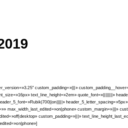
2019
der_version=»3.25″ custom_padding=»|||» custom_padding__hover=»|
nt_size=»16px» text_line_height=»2em» quote_font=»||||||||» header_
ader_5_font=»Rubik|700||on|||||» header_5_letter_spacing=»5px
» max_width_last_edited=»on|phone» custom_margin=»|||» cust
ed=»off|desktop» custom_padding=»|||» text_line_height_last_ed
edited=»on|phone»]