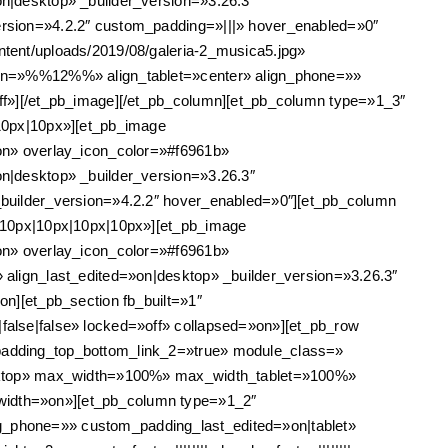
n|desktop» _builder_version=»3.26.3″
rsion=»4.2.2″ custom_padding=»|||» hover_enabled=»0″
tent/uploads/2019/08/galeria-2_musica5.jpg»
con=»%%12%%» align_tablet=»center» align_phone=»»
ff»][/et_pb_image][/et_pb_column][et_pb_column type=»1_3″
10px|10px»][et_pb_image
on» overlay_icon_color=»#f6961b»
n|desktop» _builder_version=»3.26.3″
builder_version=»4.2.2″ hover_enabled=»0″][et_pb_column
|10px|10px|10px|10px»][et_pb_image
on» overlay_icon_color=»#f6961b»
align_last_edited=»on|desktop» _builder_version=»3.26.3″
n][et_pb_section fb_built=»1″
alse|false» locked=»off» collapsed=»on»][et_pb_row
padding_top_bottom_link_2=»true» module_class=»
desktop» max_width=»100%» max_width_tablet=»100%»
width=»on»][et_pb_column type=»1_2″
_phone=»» custom_padding_last_edited=»on|tablet»