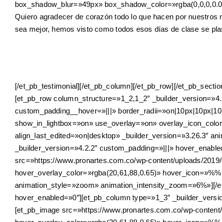
box_shadow_blur=»49px» box_shadow_color=»rgba(0,0,0,0.0
Quiero agradecer de corazón todo lo que hacen por nuestros 
sea mejor, hemos visto como todos esos días de clase se pl
[/et_pb_testimonial][/et_pb_column][/et_pb_row][/et_pb_secti
[et_pb_row column_structure=»1_2,1_2″ _builder_version=»4
custom_padding__hover=»|||» border_radii=»on|10px|10px|10
show_in_lightbox=»on» use_overlay=»on» overlay_icon_colo
align_last_edited=»on|desktop» _builder_version=»3.26.3″ 
_builder_version=»4.2.2″ custom_padding=»|||» hover_enabl
src=»https://www.pronartes.com.co/wp-content/uploads/2019
hover_overlay_color=»rgba(20,61,88,0.65)» hover_icon=»%%1
animation_style=»zoom» animation_intensity_zoom=»6%»][/et
hover_enabled=»0″][et_pb_column type=»1_3″ _builder_versi
[et_pb_image src=»https://www.pronartes.com.co/wp-content