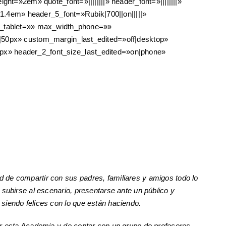
ght=»2em» quote_font=»||||||||» header_font=»||||||||»
1.4em» header_5_font=»Rubik|700||on|||||»
h_tablet=»» max_width_phone=»»
50px» custom_margin_last_edited=»off|desktop»
0px» header_2_font_size_last_edited=»on|phone»
 de compartir con sus padres, familiares y amigos todo lo
subirse al escenario, presentarse ante un público y
siendo felices con lo que están haciendo.
ir esta Academia y de contar con un grupo de profesores