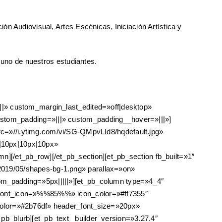
n Audiovisual, Artes Escénicas, Iniciación Artística y
 uno de nuestros estudiantes.
|||» custom_margin_last_edited=»off|desktop»
ustom_padding=»|||» custom_padding__hover=»|||»]
»//i.ytimg.com/vi/SG-QMpvLId8/hqdefault.jpg»
|10px|10px|10px»
][/et_pb_row][/et_pb_section][et_pb_section fb_built=»1″
2019/05/shapes-bg-1.png» parallax=»on»
om_padding=»5px|||||»][et_pb_column type=»4_4″
» font_icon=»%%85%%» icon_color=»#ff7355″
_color=»#2b76df» header_font_size=»20px»
pb_blurb][et_pb_text _builder_version=»3.27.4″