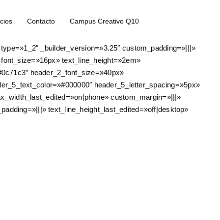
cios
Contacto
Campus Creativo Q10
/wp-content/uploads/2019/05/shapes-bg-1.png»
 type=»1_2″ _builder_version=»3.25″ custom_padding=»|||»
t_font_size=»16px» text_line_height=»2em»
r=»#0c71c3″ header_2_font_size=»40px»
ader_5_text_color=»#000000″ header_5_letter_spacing=»5px»
_width_last_edited=»on|phone» custom_margin=»|||»
ding=»|||» text_line_height_last_edited=»off|desktop»