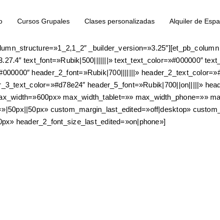
o
Cursos Grupales
Clases personalizadas
Alquiler de Espa
ersion=»3.22.6″ background_image=»https://www.pronartes.com.co
lumn_structure=»1_2,1_2″ _builder_version=»3.25″][et_pb_column
.27.4″ text_font=»Rubik|500|||||||» text_text_color=»#000000″ tex
or=»#000000″ header_2_font=»Rubik|700|||||||» header_2_text_colo
er_3_text_color=»#d78e24″ header_5_font=»Rubik|700||on|||||» he
ax_width=»600px» max_width_tablet=»» max_width_phone=»» max
50px||50px» custom_margin_last_edited=»off|desktop» custom_pad
px» header_2_font_size_last_edited=»on|phone»]