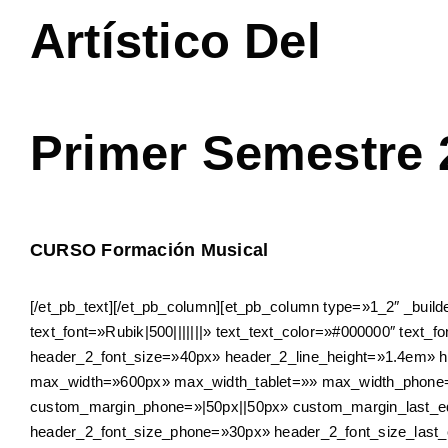
Artístico Del
Primer Semestre 
CURSO Formación Musical
[/et_pb_text][/et_pb_column][et_pb_column type=»1_2″ _buil
text_font=»Rubik|500|||||||» text_text_color=»#000000″ text_fo
header_2_font_size=»40px» header_2_line_height=»1.4em» he
max_width=»600px» max_width_tablet=»» max_width_phone=»
custom_margin_phone=»|50px||50px» custom_margin_last_edit
header_2_font_size_phone=»30px» header_2_font_size_last_