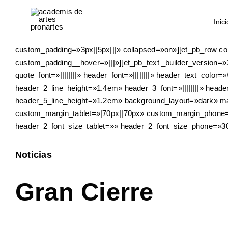
Skip
to
Inici
content
[et_pb_section fb_built=»1″ admin_label=»Video» _builder_v
custom_padding=»3px||5px|||» collapsed=»on»][et_pb_row co
custom_padding__hover=»|||»][et_pb_text _builder_version=»3
quote_font=»||||||||» header_font=»||||||||» header_text_col
header_2_line_height=»1.4em» header_3_font=»||||||||» head
header_5_line_height=»1.2em» background_layout=»dark» m
custom_margin_tablet=»|70px||70px» custom_margin_phone=»|
header_2_font_size_tablet=»» header_2_font_size_phone=»30
Noticias
Gran Cierre