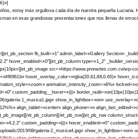
6)»]
niños, estoy más orgullosa cada día de nuestra pequeña Luciana. 
asman en esas grandiosas presentaciones que nos llenas de emoci
on][et_pb_section fb_built=»1″ admin_label=»Gallery Section» _bu
.2.2″ hover_enabled=»0″][et_pb_column type=»1_2″ _builder_versi
px|10px»][et_pb_image src=»https://www.pronartes.com.co/wp-con
r=»#f6961b» hover_overlay_color=»rgba(20,61,88,0.65)» hover_i
animation_style=»zoom» animation_intensity_zoom=»6%» locked=»o
ed=»0″ custom_padding__hover=»|||» border_radii=»on|10px|10px|
/06/galeria-1_musica1.jpg» show_in_lightbox=»on» use_overlay=»
2%%» align_tablet=»center» align_phone=»» align_last_edited=»o
_pb_image][/et_pb_column][/et_pb_row][et_pb_row column_structu
on=»4.2.2″ custom_padding=»|||» hover_enabled=»0″ custom_paddi
/uploads/2019/08/galeria-2_musica4.jpg» show_in_lightbox=»on» 