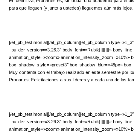
En definitiva, Pronartes es, sin duda, una academia para el di
para que lleguen (y junto a ustedes) lleguemos aún más lejo
[/et_pb_testimonial][/et_pb_column][et_pb_column type=»1_3
_builder_version=»3.26.3″ body_font=»Rubik||||||||» body_l
animation_style=»zoom» animation_intensity_zoom=»10%» bor
box_shadow_style=»preset3″ box_shadow_blur=»49px» box_s
Muy contenta con el trabajo realizado en este semestre por lo
Pronartes. Felicitaciones a sus líderes y a cada una de las fam
[/et_pb_testimonial][/et_pb_column][et_pb_column type=»1_3
_builder_version=»3.26.3″ body_font=»Rubik||||||||» body_l
animation_style=»zoom» animation_intensity_zoom=»10%» bo