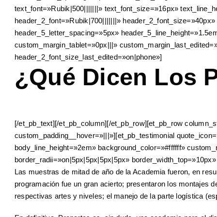
text_font=»Rubik|500|||||||» text_font_size=»16px» text_line_heigh
header_2_font=»Rubik|700|||||||» header_2_font_size=»40px»
header_5_letter_spacing=»5px» header_5_line_height=»1.5e
custom_margin_tablet=»0px|||» custom_margin_last_edited=»o
header_2_font_size_last_edited=»on|phone»]
¿Qué Dicen Los P
[/et_pb_text][/et_pb_column][/et_pb_row][et_pb_row column_
custom_padding__hover=»|||»][et_pb_testimonial quote_icon=»
body_line_height=»2em» background_color=»#ffffff» custom
border_radii=»on|5px|5px|5px|5px» border_width_top=»10px
Las muestras de mitad de año de la Academia fueron, en resumid
programación fue un gran acierto; presentaron los montajes de
respectivas artes y niveles; el manejo de la parte logística (