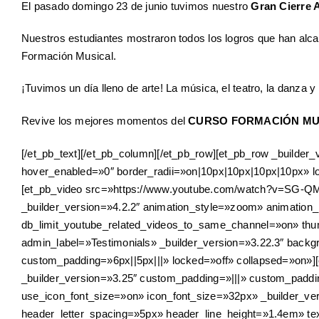
El pasado domingo 23 de junio tuvimos nuestro
Gran Cierre A
Nuestros estudiantes mostraron todos los logros que han alcan
Formación Musical.
¡Tuvimos un día lleno de arte! La música, el teatro, la danza
Revive los mejores momentos del
CURSO FORMACIÓN MU
[/et_pb_text][/et_pb_column][/et_pb_row][et_pb_row _builde
hover_enabled=»0″ border_radii=»on|10px|10px|10px|10px» l
[et_pb_video src=»https://www.youtube.com/watch?v=SG-Q
_builder_version=»4.2.2″ animation_style=»zoom» animatio
db_limit_youtube_related_videos_to_same_channel=»on» thumbn
admin_label=»Testimonials» _builder_version=»3.22.3″ back
custom_padding=»6px||5px|||» locked=»off» collapsed=»on»]
_builder_version=»3.25″ custom_padding=»|||» custom_paddi
use_icon_font_size=»on» icon_font_size=»32px» _builder_ver
header_letter_spacing=»5px» header_line_height=»1.4em» text