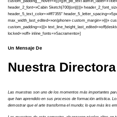
custom_padding__hover=»|||»][et_pb_text admin_label=»Title» _b
header_2_font=»Cabin Sketch|700||on|||||» header_2_font_si
header_5_text_color=»#ff7355″ header_5_letter_spacing=»
max_width_last_edited=»on|phone» custom_margin=»|||» cus
custom_padding=»|||» text_line_height_last_edited=»off|des
locked=»off» inline_fonts=»Sacramento»]
Un Mensaje De
Nuestra Directora
Las muestras son uno de los momentos más importantes para nu
que han aprendido en sus procesos de formación artística. Los
demostrar que el arte transforma el mundo; lo que más les em
Las muestras de este semestre alcanzaron niveles altos en to