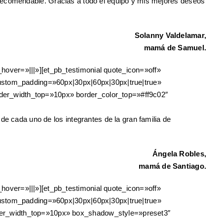
nte recomendable. Gracias a todo el equipo y mis mejores deseos
Solanny Valdelamar,
mamá de Samuel.
over=»|||»][et_pb_testimonial quote_icon=»off»
 custom_padding=»60px|30px|60px|30px|true|true»
der_width_top=»10px» border_color_top=»#ff9c02″
de cada uno de los integrantes de la gran familia de
Ángela Robles,
mamá de Santiago.
over=»|||»][et_pb_testimonial quote_icon=»off»
 custom_padding=»60px|30px|60px|30px|true|true»
rder_width_top=»10px» box_shadow_style=»preset3″