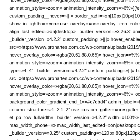
hover_overlay_color=»rgba(20,61,88,0.65)» hover_icon=»%%1
animation_style=»zoom» animation_intensity_zoom=»6%»][/et
custom_padding__hover=»|||» border_radii=»on|10px|10px|10
show_in_lightbox=»on» use_overlay=»on» overlay_icon_colo
align_last_edited=»on|desktop» _builder_version=»3.26.3″ 
_builder_version=»4.2.2″ custom_padding=»|||» hover_enabl
src=»https://www.pronartes.com.co/wp-content/uploads/2019
hover_overlay_color=»rgba(20,61,88,0.65)» hover_icon=»%%1
animation_style=»zoom» animation_intensity_zoom=»6%» lock
type=»4_4″ _builder_version=»4.2.2″ custom_padding=»|||» 
src=»https://www.pronartes.com.co/wp-content/uploads/2019
hover_overlay_color=»rgba(20,61,88,0.65)» hover_icon=»%%12
animation_style=»zoom» animation_intensity_zoom=»6%» locke
background_color_gradient_end_1=»#c7cbd4″ admin_label=»Fe
column_structure=»1_2,1_2″ use_custom_gutter=»on» gutter
et_pb_row_fullwidth» _builder_version=»4.2.2″ width=»100
max_width_phone=»» max_width_last_edited=»on|desktop» c
_builder_version=»3.25″ custom_padding=»120px|80px|120px