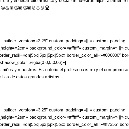
sfrute y el desarrollo artístico y social de nuestros hijos: altame
s. 😍👏🏾👏🏾👏🏾🥇🥇🥇🏆
″ _builder_version=»3.25″ custom_padding=»|||» custom_padding__h
ine_height=»2em» background_color=»#ffffff» custom_margin=»|||»
der_radii=»on|5px|5px|5px|5px» border_color_all=»#000000″ bor
hadow_color=»rgba(0,0,0,0.06)»]
s niños y maestros. Es notorio el profesionalismo y el compromiso 
ilias de estos grandes artistas.
″ _builder_version=»3.25″ custom_padding=»|||» custom_padding__h
ine_height=»2em» background_color=»#ffffff» custom_margin=»|||»
rder_radii=»on|5px|5px|5px|5px» border_color_all=»#ff7355″ bo