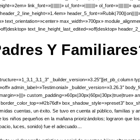
t=»2em» link_font=»||||||||» ul_font=»||||||||» ol_font=»||||||||» quot
 header_2_line_height=»1.4em» header_5_font=»Rubik|700||on||||
m» text_orientation=»center» max_width=»700px» module_alignme
ff|desktop» text_line_height_last_edited=»off|desktop» header_
adres Y Familiares
structure=»1_3,1_3,1_3″ _builder_version=»3.25″][et_pb_column t
off» admin_label=»Testimonial» _builder_version=»3.26.3″ body_f
_margin=»|||» custom_padding=»60px|30px|60px|30px|true|true» 
» border_color_top=»#2b76df» box_shadow_style=»preset3″ box_s
as cuentas, un éxito. Se tuvo en cuenta al público, familias y amig
 los niños pequeños en la mañana priorizándolos; lograron que los
espacio, luces, sonido) fue el adecuado…