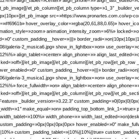
2%%» align_tablet=»center» align_phone=»» align_last_edited=»o
_pb_image][/et_pb_column][et_pb_column type=»1_3″ _builder_ve
px|10px»][et_pb_image src=»https://www.pronartes.com.co/wp-con
r=»#f6961b» hover_overlay_color=»rgba(20,61,88,0.65)» hover_i
animation_style=»zoom» animation_intensity_zoom=»6%» locked=»o
ed=»0″ custom_padding__hover=»|||» border_radii=»on|10px|10px|
/08/galeria-2_musica6.jpg» show_in_lightbox=»on» use_overlay=»
2%%» align_tablet=»center» align_phone=»» align_last_edited=»o
ed=»off»][/et_pb_image][/et_pb_column][/et_pb_row][et_pb_row _
hover_enabled=»0″ custom_padding__hover=»|||» border_radii=»on
/06/galeria-3_musica1.jpg» show_in_lightbox=»on» use_overlay=»
%%» force_fullwidth=»on» align_tablet=»center» align_phone=»» 
d=»off»][/et_pb_image][/et_pb_column][/et_pb_row][/et_pb_sectio
ature» _builder_version=»3.22.3″ custom_padding=»0|0px|0|0px|f
_width=»1″ make_equal=»on» padding_top_bottom_link_1=»true» 
%» width_tablet=»100%» width_phone=»» width_last_edited=»on|
ustom_padding=»0px|0px|0px|0px» hover_enabled=»0″ make_full
|10%» custom_padding_tablet=»|10%||10%||true» custom_padding