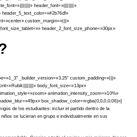
e_font=»||||||||» header_font=»||||||||»
|» header_5_text_color=»#2b76df»
nt=»center» custom_margin=»|||»
2_font_size_tablet=»» header_2_font_size_phone=»30px»
?
ype=»1_3″ _builder_version=»3.25″ custom_padding=»|||»
ont=»Rubik||||||||» body_font_size=»13px»
animation_style=»zoom» animation_intensity_zoom=»10%»
hadow_blur=»49px» box_shadow_color=»rgba(0,0,0,0.06)»]
os de los estudiantes: incluir el partido dentro de la
 niños se lucieran en grupo e individualmente en sus