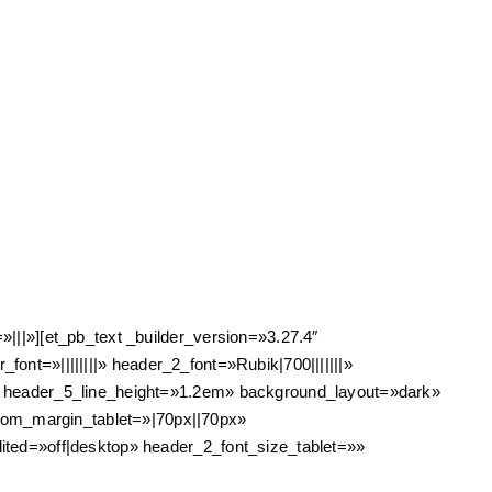
||»][et_pb_text _builder_version=»3.27.4″
font=»||||||||» header_2_font=»Rubik|700|||||||»
» header_5_line_height=»1.2em» background_layout=»dark»
om_margin_tablet=»|70px||70px»
ited=»off|desktop» header_2_font_size_tablet=»»