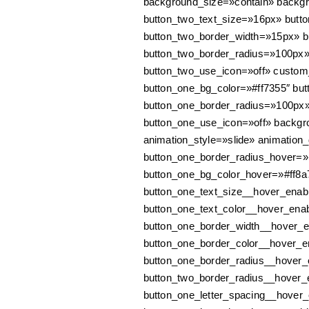
background_size=»contain» backg
button_two_text_size=»16px» button
button_two_border_width=»15px» b
button_two_border_radius=»100px» 
button_two_use_icon=»off» custom_
button_one_bg_color=»#ff7355″ bu
button_one_border_radius=»100px» 
button_one_use_icon=»off» backgr
animation_style=»slide» animation
button_one_border_radius_hover=
button_one_bg_color_hover=»#ff8a
button_one_text_size__hover_enab
button_one_text_color__hover_enab
button_one_border_width__hover_e
button_one_border_color__hover_e
button_one_border_radius__hover
button_two_border_radius__hover
button_one_letter_spacing__hover_