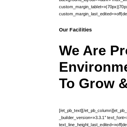
custom_margin_tablet=»|70px||70
custom_margin_last_edited=»off|de
Our Facilities
We Are Pr
Environme
To Grow &
[/et_pb_text][/et_pb_column][et_pb
_builder_version=»3.3.1″ text_font=
text_line_height_last_edited=»off|des