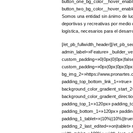
button_one_bg_color__hover_enabl
button_two_bg_color__hover_enabl
Somos una entidad sin ánimo de lucr
deportivas y recreativas por medio 
logística, necesarios para el desarr
[/et_pb_fullwidth_header][/et_pb_s
admin_label=»Feature» _builder_ve
custom_padding=»0|0px|0|0px|false
custom_padding=»0px|0px|0px|0p
bg_img_2=»https://www.pronartes.c
padding_top_bottom_link_1=»true»
background_color_gradient_start_2
background_color_gradient_direct
padding_top_1=»120px» padding_t
padding_bottom_1=»120px» paddin
padding_1_tablet=»|10%||10%||true
padding_2_last_edited=»on|tablet»