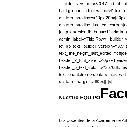
_builder_version=»3.0.47″][et_pb_bl
background_color=»#ffbd54″ text_o
custom_padding=»40px|20px|30px|2
custom_padding_last_edited=»on|des
[et_pb_section fb_built=»1″ admin_
admin_label=»Title Row» _builder_v
[et_pb_text _builder_version=»3.5″ 
text_line_height_last_edited=»off|de
header_2_font_size=»40px» header_
header_5_text_color=»#2b76df» he
text_orientation=»center» max_wi
custom_margin=»|90px||||»]
Fac
Nuestro EQUIPO
Los docentes de la Academia de Ar