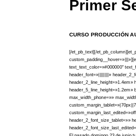
Primer S
CURSO PRODUCCIÓN A
[/et_pb_text][/et_pb_column][e
custom_padding__hover=»|||»][et_
text_text_color=»#000000″ text_
header_font=»||||||||» header_2_
header_2_line_height=»1.4em» h
header_5_line_height=»1.2em» 
max_width_phone=»» max_width
custom_margin_tablet=»|70px||
custom_margin_last_edited=»off|
header_2_font_size_tablet=»» 
header_2_font_size_last_edited
El pasado domingo 23 de junio 