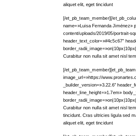
aliquet elit, eget tincidunt
[/et_pb_team_member][/et_pb_colu
name=»Luisa Fernanda Jiménez» po
content/uploads/2019/05/portrait-sq
header_text_color=»#4c5c67″ heade
border_radii_image=»on|10px|10px
Curabitur non nulla sit amet nisl tem
[/et_pb_team_member][et_pb_team
image_url=»https://www.pronartes.c
_builder_version=»3.22.6″ header_f
header_line_height=»1.7em» body_f
border_radii_image=»on|10px|10px
Curabitur non nulla sit amet nisl tem
tincidunt. Cras ultricies ligula sed 
aliquet elit, eget tincidunt