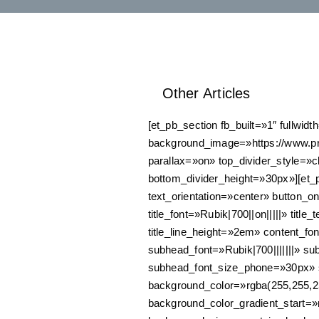
Other Articles
[et_pb_section fb_built=»1″ fullwi
background_image=»https://www.pr
parallax=»on» top_divider_style=»c
bottom_divider_height=»30px»][et_
text_orientation=»center» button_on
title_font=»Rubik|700||on|||||» titl
title_line_height=»2em» content_fo
subhead_font=»Rubik|700|||||||» s
subhead_font_size_phone=»30px» s
background_color=»rgba(255,255,2
background_color_gradient_start=»