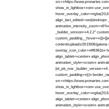
src=»https://www.pronartes.com.
show_in_lightbox=»on» use_ove
hover_overlay_color=»rgba(20,
align_last_edited=»on|desktop»
animation_intensity_zoom=»6%» 
_builder_version=»4.2.2″ custo
custom_padding__hover=»|||»][e
content/uploads/2019/08/galeri
overlay_icon_color=»#f6961b» 
align_tablet=»center» align_pho
animation_style=»zoom» animati
[et_pb_row _builder_version=»4.
custom_padding=»|||» border_ra
src=»https://www.pronartes.com.
show_in_lightbox=»on» use_ove
hover_overlay_color=»rgba(20,
align_tablet=»center» align_pho
animation_style=»zoom» animati