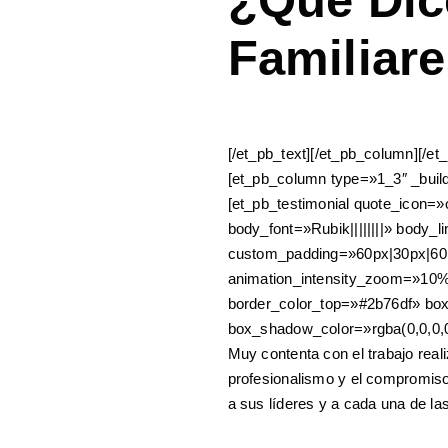
Familiar
[/et_pb_text][/et_pb_column][/e
[et_pb_column type=»1_3″ _buil
[et_pb_testimonial quote_icon=»
body_font=»Rubik||||||||» body_
custom_padding=»60px|30px|60p
animation_intensity_zoom=»10%
border_color_top=»#2b76df» bo
box_shadow_color=»rgba(0,0,0,0
Muy contenta con el trabajo real
profesionalismo y el compromiso 
a sus líderes y a cada una de las