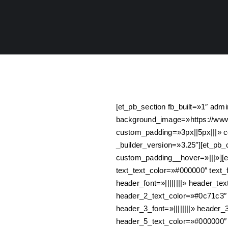
[et_pb_section fb_built=»1″ adm
background_image=»https://www
custom_padding=»3px||5px|||» c
_builder_version=»3.25″][et_pb
custom_padding__hover=»|||»][et_
text_text_color=»#000000″ text_
header_font=»||||||||» header_te
header_2_text_color=»#0c71c3″
header_3_font=»||||||||» header
header_5_text_color=»#000000″