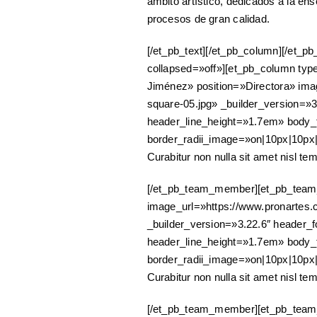
ámbito artístico, dedicados a la en
procesos de gran calidad.
[/et_pb_text][/et_pb_column][/et_p
collapsed=»off»][et_pb_column ty
Jiménez» position=»Directora» imag
square-05.jpg» _builder_version=»3
header_line_height=»1.7em» body_f
border_radii_image=»on|10px|10px
Curabitur non nulla sit amet nisl tem
[/et_pb_team_member][et_pb_team
image_url=»https://www.pronartes.c
_builder_version=»3.22.6″ header_f
header_line_height=»1.7em» body_f
border_radii_image=»on|10px|10px
Curabitur non nulla sit amet nisl tem
[/et_pb_team_member][et_pb_team