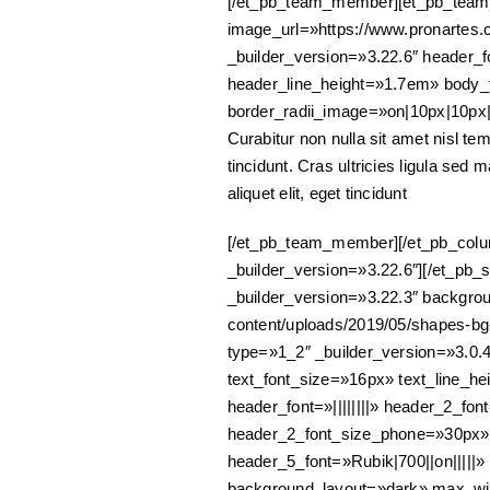
[/et_pb_team_member][et_pb_team
image_url=»https://www.pronartes.c
_builder_version=»3.22.6″ header_f
header_line_height=»1.7em» body_f
border_radii_image=»on|10px|10px
Curabitur non nulla sit amet nisl tem
tincidunt. Cras ultricies ligula sed 
aliquet elit, eget tincidunt
[/et_pb_team_member][/et_pb_column
_builder_version=»3.22.6″][/et_pb_
_builder_version=»3.22.3″ backgr
content/uploads/2019/05/shapes-bg
type=»1_2″ _builder_version=»3.0.47
text_font_size=»16px» text_line_hei
header_font=»||||||||» header_2_fo
header_2_font_size_phone=»30px» 
header_5_font=»Rubik|700||on|||||
background_layout=»dark» max_wi