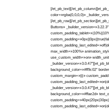
[/et_pb_text][/et_pb_column][et_pb
color=»rgba(0,0,0,0)» _builder_ver
[/et_pb_row][/et_pb_section][et_pb
Buttons» _builder_version=»3.22.3
custom_padding_tablet=»|10%||10%
custom_padding=»0px||0px||true|fa
custom_padding_last_edited=»off|d
max_width=»100%» animation_style
use_custom_width=»on» width_uni
_builder_version=»3.0.47″][et_pb_bl
background_color=»#ff9c02″ border_
custom_margin=»|||» custom_paddi
custom_padding_last_edited=»on|de
_builder_version=»3.0.47″][et_pb_bl
background_color=»#ffae2d» text_o
custom_padding=»40px|20px|30px|2
custom_padding_last_edited=»on|de