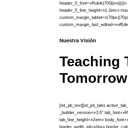
header_5_font=»Rubik|700||on|||||
header_5_line_height=»1.2em» ma
custom_margin_tablet=»|70px||70
custom_margin_last_edited=»off|de
Nuestra Visión
Teaching 
Tomorrow
[/et_pb_text][et_pb_tabs active_t
_builder_version=»3.5″ tab_font=»Ru
tab_line_height=»2em» body_font=»
border_width_all=»0px» border_colo