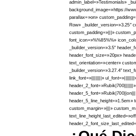
admin_label=»Testimonials» _bui
background_image=»https://www
parallax=»on» custom_padding=»
Row» _builder_version=»3.25″ c
custom_padding=»|||» custom_pa
font_icon=»%%85%%» icon_color
_builder_version=»3.5″ header_f
header_font_size=»20px» heade
text_orientation=»center» custo
_builder_version=»3.27.4″ text_f
link_font=»||||||||» ul_font=»|||||||
header_2_font=»Rubik|700||||||
header_5_font=»Rubik|700||on||
header_5_line_height=»1.5em» 
custom_margin=»|||» custom_mar
text_line_height_last_edited=»
header_2_font_size_last_edited
¿Qué Dic