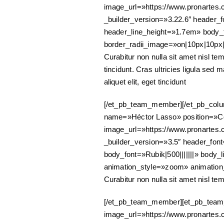
image_url=»https://www.pronartes.c
_builder_version=»3.22.6″ header_f
header_line_height=»1.7em» body_f
border_radii_image=»on|10px|10px
Curabitur non nulla sit amet nisl tem
tincidunt. Cras ultricies ligula sed 
aliquet elit, eget tincidunt
[/et_pb_team_member][/et_pb_colu
name=»Héctor Lasso» position=»Coo
image_url=»https://www.pronartes.c
_builder_version=»3.5″ header_fon
body_font=»Rubik|500|||||||» body
animation_style=»zoom» animation
Curabitur non nulla sit amet nisl te
[/et_pb_team_member][et_pb_team
image_url=»https://www.pronartes.c