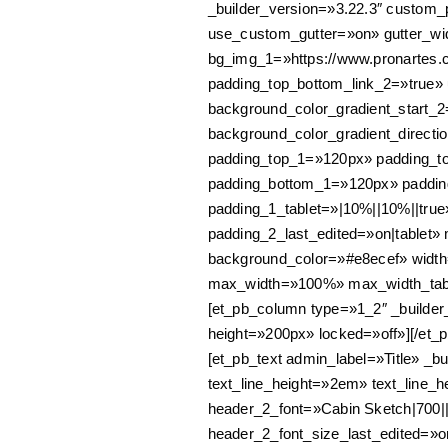
_builder_version=»3.22.3″ custom_p
use_custom_gutter=»on» gutter_w
bg_img_1=»https://www.pronartes.c
padding_top_bottom_link_2=»true»
background_color_gradient_start_2
background_color_gradient_direct
padding_top_1=»120px» padding_t
padding_bottom_1=»120px» paddin
padding_1_tablet=»|10%||10%||true
padding_2_last_edited=»on|tablet» 
background_color=»#e8ecef» width
max_width=»100%» max_width_tabl
[et_pb_column type=»1_2″ _builder_
height=»200px» locked=»off»][/et_p
[et_pb_text admin_label=»Title» _bu
text_line_height=»2em» text_line_hei
header_2_font=»Cabin Sketch|700|
header_2_font_size_last_edited=»