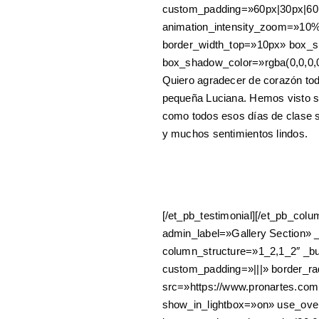
custom_padding=»60px|30px|60p
animation_intensity_zoom=»10%»
border_width_top=»10px» box_
box_shadow_color=»rgba(0,0,0,0
Quiero agradecer de corazón tod
pequeña Luciana. Hemos visto su
como todos esos días de clase 
y muchos sentimientos lindos.
[/et_pb_testimonial][/et_pb_colu
admin_label=»Gallery Section» 
column_structure=»1_2,1_2″ _bu
custom_padding=»|||» border_ra
src=»https://www.pronartes.com.
show_in_lightbox=»on» use_ove