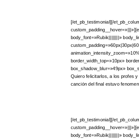
[/et_pb_testimonial][/et_pb_col
custom_padding__hover=»|||»][et
body_font=»Rubik||||||||» body_
custom_padding=»60px|30px|60p
animation_intensity_zoom=»10%»
border_width_top=»10px» borde
box_shadow_blur=»49px» box_sh
Quiero felicitarlos, a los profes
canción del final estuvo fenomena
[/et_pb_testimonial][/et_pb_col
custom_padding__hover=»|||»][et
body_font=»Rubik||||||||» body_