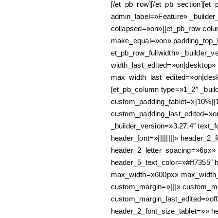
[/et_pb_row][/et_pb_section][et
admin_label=»Feature» _builder
collapsed=»on»][et_pb_row colu
make_equal=»on» padding_top_b
et_pb_row_fullwidth» _builder_
width_last_edited=»on|deskto
max_width_last_edited=»on|des
[et_pb_column type=»1_2″ _bui
custom_padding_tablet=»|10%||
custom_padding_last_edited=»on
_builder_version=»3.27.4″ text_fo
header_font=»||||||||» header_2
header_2_letter_spacing=»6px» 
header_5_text_color=»#ff7355″ 
max_width=»600px» max_width_
custom_margin=»|||» custom_ma
custom_margin_last_edited=»off|
header_2_font_size_tablet=»» 