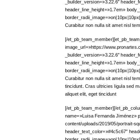
_builder_version=»3.22.6″ header_f
header_line_height=»1.7em» body_f
border_radii_image=»on|10px|10px
Curabitur non nulla sit amet nisl tem
[/et_pb_team_member][et_pb_team
image_url=»https://www.pronartes.c
_builder_version=»3.22.6″ header_f
header_line_height=»1.7em» body_f
border_radii_image=»on|10px|10px
Curabitur non nulla sit amet nisl tem
tincidunt. Cras ultricies ligula sed 
aliquet elit, eget tincidunt
[/et_pb_team_member][/et_pb_colu
name=»Luisa Fernanda Jiménez» po
content/uploads/2019/05/portrait-sq
header_text_color=»#4c5c67″ heade
border_radii_image=»on|10px|10px