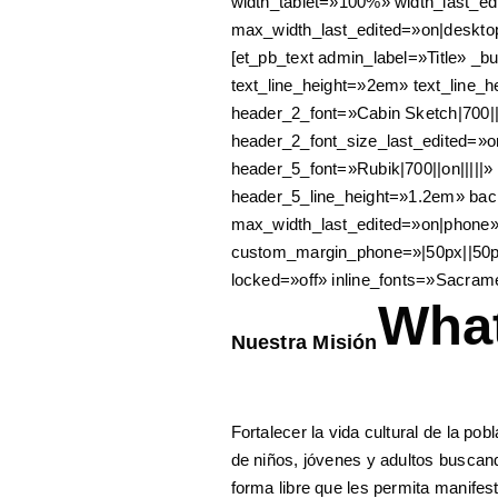
width_tablet=»100%» width_last_
max_width_last_edited=»on|desktop
[et_pb_text admin_label=»Title» _bu
text_line_height=»2em» text_line_hei
header_2_font=»Cabin Sketch|700|
header_2_font_size_last_edited=»
header_5_font=»Rubik|700||on|||||
header_5_line_height=»1.2em» ba
max_width_last_edited=»on|phone»
custom_margin_phone=»|50px||50px
locked=»off» inline_fonts=»Sacram
What
Nuestra Misión
Fortalecer la vida cultural de la po
de niños, jóvenes y adultos buscan
forma libre que les permita manifest