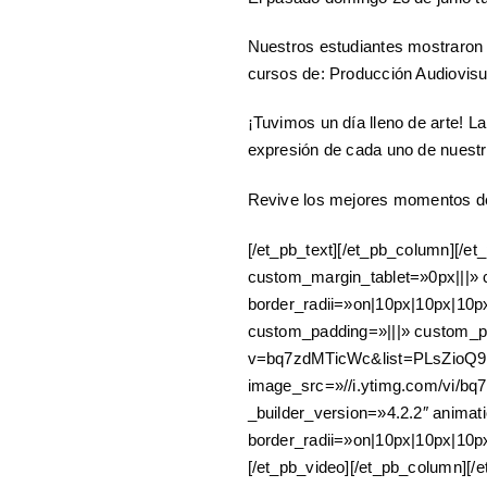
Nuestros estudiantes mostraron 
cursos de: Producción Audiovisua
¡Tuvimos un día lleno de arte! La
expresión de cada uno de nuestr
Revive los mejores momentos d
[/et_pb_text][/et_pb_column][/e
custom_margin_tablet=»0px|||» 
border_radii=»on|10px|10px|10p
custom_padding=»|||» custom_p
v=bq7zdMTicWc&list=PLsZioQ
image_src=»//i.ytimg.com/vi/bq7
_builder_version=»4.2.2″ anim
border_radii=»on|10px|10px|10p
[/et_pb_video][/et_pb_column][/e