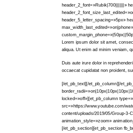
header_2_font=»Rubik|700|||||||»
header_2_font_size_last_edited=»o
header_5_letter_spacing=»5px» h
max_width_last_edited=»on|phone»
custom_margin_phone=»|50px||50px
Lorem ipsum dolor sit amet, consect
aliqua. Ut enim ad minim veniam, qu
Duis aute irure dolor in reprehenderit
occaecat cupidatat non proident, su
[/et_pb_text][/et_pb_column][/et_p
border_radii=»on|10px|10px|10px|1
locked=»off»][et_pb_column type=»
src=»https://www.youtube.com/wa
content/uploads/2019/05/Group-3-C
animation_style=»zoom» animation
[/et_pb_section][et_pb_section fb