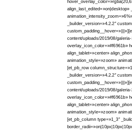
hover_overlay_color=»rgba(20,
align_last_edited=»on|desktop»
animation_intensity_zoom=»6%» 
_builder_version=»4.2.2″ custo
custom_padding__hover=»|||»][e
content/uploads/2019/08/galeri
overlay_icon_color=»#f6961b» 
align_tablet=»center» align_pho
animation_style=»zoom» animati
[et_pb_row column_structure=»1
_builder_version=»4.2.2″ custo
custom_padding__hover=»|||»][e
content/uploads/2019/08/galeri
overlay_icon_color=»#f6961b» 
align_tablet=»center» align_pho
animation_style=»zoom» animati
[et_pb_column type=»1_3″ _buil
border_radii=»on|10px|10px|10