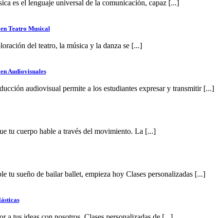
ica es el lenguaje universal de la comunicación, capaz [...]
 en Teatro Musical
oración del teatro, la música y la danza se [...]
 en Audiovisuales
ucción audiovisual permite a los estudiantes expresar y transmitir [...]
ue tu cuerpo hable a través del movimiento. La [...]
e tu sueño de bailar ballet, empieza hoy Clases personalizadas [...]
lásticas
r a tus ideas con nosotros. Clases personalizadas de [...]