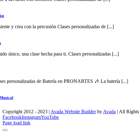
ión
iente y crea con la percusión Clases personalizadas de [...]
n
do único, una clase hecha para ti. Clases personalizadas [...]
ses personalizadas de Batería en PRONARTES 🎶 La batería [...]
Musical
Copyright 2012 - 2023 |
Avada Website Builder
by
Avada
| All Right
Facebook
Instagram
YouTube
Page load link